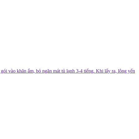
i vào khăn ẩm, bỏ ngăn mát tủ lạnh 3-4 tiếng. Khi lấy ra, lông yến