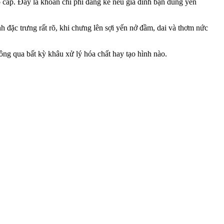
 cấp. Đây là khoản chi phí đáng kể nếu gia đình bạn dùng yến
 đặc trưng rất rõ, khi chưng lên sợi yến nở đầm, dai và thơm nức
ng qua bất kỳ khâu xử lý hóa chất hay tạo hình nào.