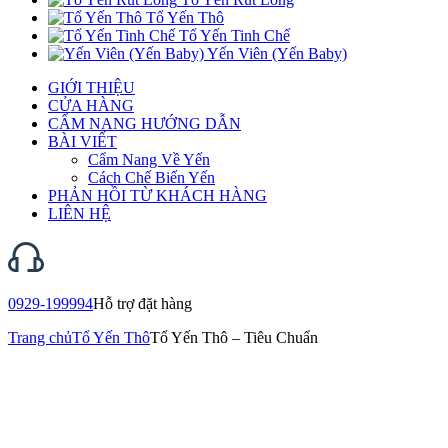
Tổ Yến Thô
Tổ Yến Tinh Chế
Yến Viên (Yến Baby)
GIỚI THIỆU
CỬA HÀNG
CẨM NANG HƯỚNG DẪN
BÀI VIẾT
Cẩm Nang Về Yến
Cách Chế Biến Yến
PHẢN HỒI TỪ KHÁCH HÀNG
LIÊN HỆ
0929-199994
Hỗ trợ đặt hàng
Trang chủ
Tổ Yến Thô
Tổ Yến Thô – Tiêu Chuẩn