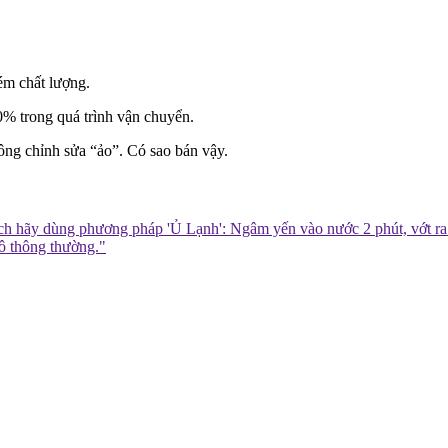
ém chất lượng.
0% trong quá trình vận chuyển.
hông chỉnh sửa “ảo”. Có sao bán vậy.
 hãy dùng phương pháp 'Ủ Lạnh': Ngâm yến vào nước 2 phút, vớt ra gó
hô thông thường."