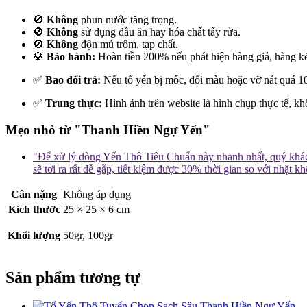
🚫
Không
phun nước tăng trọng.
🚫
Không
sử dụng dầu ăn hay hóa chất tẩy rửa.
🚫
Không
độn mủ trôm, tạp chất.
💎
Bảo hành:
Hoàn tiền 200% nếu phát hiện hàng giả, hàng k
✅
Bao đổi trả:
Nếu tổ yến bị mốc, đổi màu hoặc vỡ nát quá 1
✅
Trung thực:
Hình ảnh trên website là hình chụp thực tế, k
Mẹo nhỏ từ "Thanh Hiền Ngự Yến"
"Để xử lý dòng Yến Thô Tiêu Chuẩn này nhanh nhất, quý khách
sẽ tơi ra rất dễ gắp, tiết kiệm được 30% thời gian so với nhặt k
Cân nặng
Không áp dụng
Kích thước
25 × 25 × 6 cm
Khối lượng
50gr, 100gr
Sản phẩm tương tự