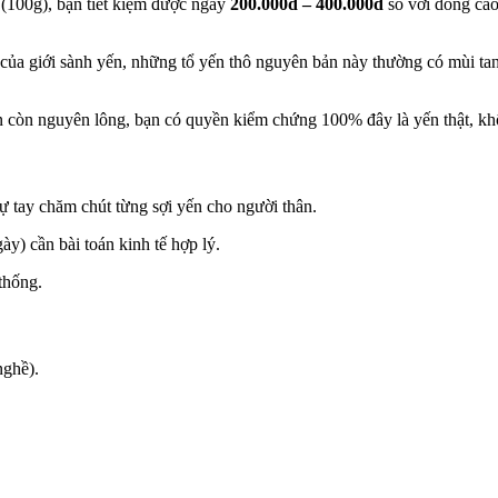
 (100g), bạn tiết kiệm được ngay
200.000đ – 400.000đ
so với dòng cao
ủa giới sành yến, những tổ yến thô nguyên bản này thường có mùi tanh
n còn nguyên lông, bạn có quyền kiểm chứng 100% đây là yến thật, khô
ự tay chăm chút từng sợi yến cho người thân.
ày) cần bài toán kinh tế hợp lý.
thống.
nghề).