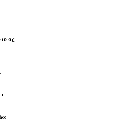
00.000 ₫
.
ẩm.
heo.