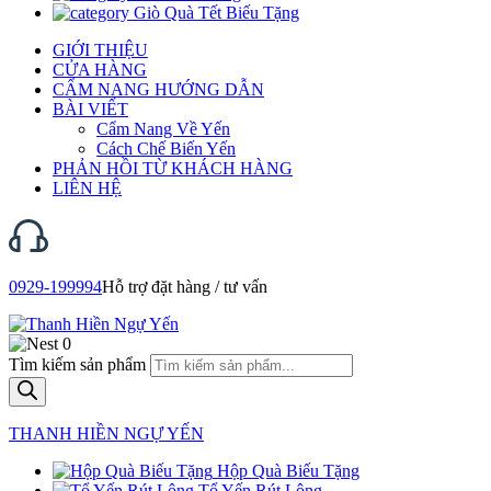
Giò Quà Tết Biếu Tặng
GIỚI THIỆU
CỬA HÀNG
CẨM NANG HƯỚNG DẪN
BÀI VIẾT
Cẩm Nang Về Yến
Cách Chế Biến Yến
PHẢN HỒI TỪ KHÁCH HÀNG
LIÊN HỆ
0929-199994
Hỗ trợ đặt hàng / tư vấn
0
Tìm kiếm sản phẩm
THANH HIỀN NGỰ YẾN
Hộp Quà Biếu Tặng
Tổ Yến Rút Lông