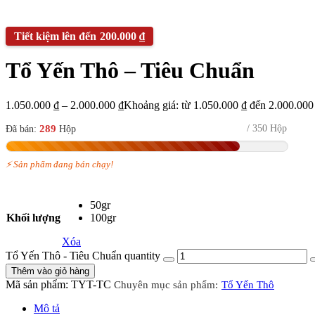
200.000
₫
Tổ Yến Thô – Tiêu Chuẩn
1.050.000
₫
–
2.000.000
₫
Khoảng giá: từ 1.050.000 ₫ đến 2.000.000
289
/ 350 Hộp
Đã bán:
Hộp
⚡ Sản phẩm đang bán chạy!
50gr
Khối lượng
100gr
Xóa
Tổ Yến Thô - Tiêu Chuẩn quantity
Thêm vào giỏ hàng
Mã sản phẩm:
TYT-TC
Tổ Yến Thô
Mô tả