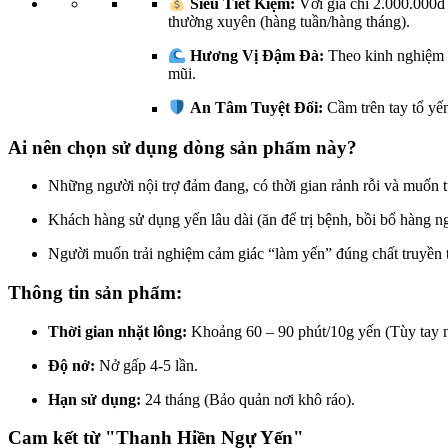
Siêu Tiết Kiệm:
Với giá chỉ 2.000.000đ
thường xuyên (hàng tuần/hàng tháng).
Hương Vị Đậm Đà:
Theo kinh nghiệm c
mũi.
An Tâm Tuyệt Đối:
Cầm trên tay tổ yế
Ai nên chọn sử dụng dòng sản phẩm này?
Những người nội trợ đảm đang, có thời gian rảnh rỗi và muốn t
Khách hàng sử dụng yến lâu dài (ăn để trị bệnh, bồi bổ hàng ng
Người muốn trải nghiệm cảm giác “làm yến” đúng chất truyền 
Thông tin sản phẩm:
Thời gian nhặt lông:
Khoảng 60 – 90 phút/10g yến (Tùy tay 
Độ nở:
Nở gấp 4-5 lần.
Hạn sử dụng:
24 tháng (Bảo quản nơi khô ráo).
Cam kết từ "Thanh Hiền Ngự Yến"