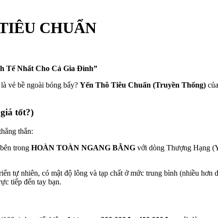
- TIÊU CHUẨN
h Tế Nhất Cho Cả Gia Đình”
n là vẻ bề ngoài bóng bẩy?
Yến Thô Tiêu Chuẩn (Truyền Thống)
củ
iá tốt?)
thẳng thắn:
 bên trong
HOÀN TOÀN NGANG BẰNG
với dòng Thượng Hạng (Yế
riển tự nhiên, có mật độ lông và tạp chất ở mức trung bình (nhiều hơ
rực tiếp đến tay bạn.