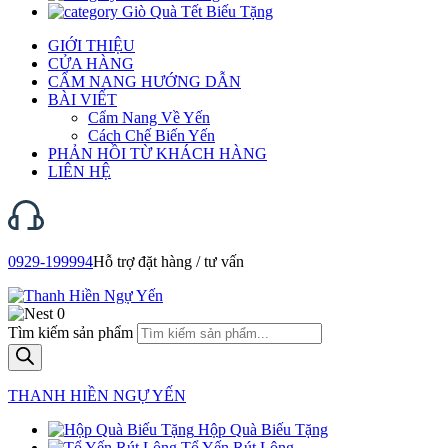
Giò Quà Tết Biếu Tặng
GIỚI THIỆU
CỬA HÀNG
CẨM NANG HƯỚNG DẪN
BÀI VIẾT
Cẩm Nang Về Yến
Cách Chế Biến Yến
PHẢN HỒI TỪ KHÁCH HÀNG
LIÊN HỆ
0929-199994
Hỗ trợ đặt hàng / tư vấn
0
Tìm kiếm sản phẩm
THANH HIỀN NGỰ YẾN
Hộp Quà Biếu Tặng
Tổ Yến Rút Lông